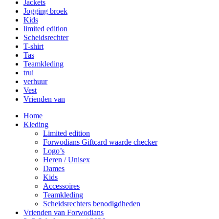
Jackets
Jogging broek
Kids
limited edition
Scheidsrechter
T-shirt
Tas
Teamkleding
trui
verhuur
Vest
Vrienden van
Home
Kleding
Limited edition
Forwodians Giftcard waarde checker
Logo’s
Heren / Unisex
Dames
Kids
Accessoires
Teamkleding
Scheidsrechters benodigdheden
Vrienden van Forwodians