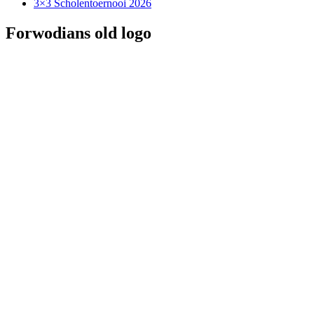
3×3 Scholentoernooi 2026
Forwodians old logo